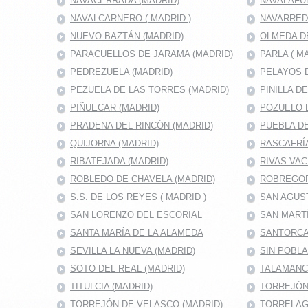
NAVACERRADA (MADRID)
NAVALAFU
NAVALCARNERO ( MADRID )
NAVARRED
NUEVO BAZTÁN (MADRID)
OLMEDA D
PARACUELLOS DE JARAMA (MADRID)
PARLA ( M
PEDREZUELA (MADRID)
PELAYOS D
PEZUELA DE LAS TORRES (MADRID)
PINILLA D
PIÑUECAR (MADRID)
POZUELO D
PRADENA DEL RINCÓN (MADRID)
PUEBLA DE
QUIJORNA (MADRID)
RASCAFRÍA
RIBATEJADA (MADRID)
RIVAS VAC
ROBLEDO DE CHAVELA (MADRID)
ROBREGOR
S.S. DE LOS REYES ( MADRID )
SAN AGUS
SAN LORENZO DEL ESCORIAL
SAN MARTÍ
SANTA MARÍA DE LA ALAMEDA
SANTORCA
SEVILLA LA NUEVA (MADRID)
SIN POBL
SOTO DEL REAL (MADRID)
TALAMANC
TITULCIA (MADRID)
TORREJÓN 
TORREJÓN DE VELASCO (MADRID)
TORRELAG