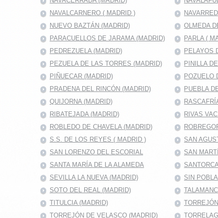
NAVACERRADA (MADRID)
NAVALAFU
NAVALCARNERO ( MADRID )
NAVARRED
NUEVO BAZTÁN (MADRID)
OLMEDA D
PARACUELLOS DE JARAMA (MADRID)
PARLA ( M
PEDREZUELA (MADRID)
PELAYOS D
PEZUELA DE LAS TORRES (MADRID)
PINILLA D
PIÑUECAR (MADRID)
POZUELO D
PRADENA DEL RINCÓN (MADRID)
PUEBLA DE
QUIJORNA (MADRID)
RASCAFRÍA
RIBATEJADA (MADRID)
RIVAS VAC
ROBLEDO DE CHAVELA (MADRID)
ROBREGOR
S.S. DE LOS REYES ( MADRID )
SAN AGUS
SAN LORENZO DEL ESCORIAL
SAN MARTÍ
SANTA MARÍA DE LA ALAMEDA
SANTORCA
SEVILLA LA NUEVA (MADRID)
SIN POBL
SOTO DEL REAL (MADRID)
TALAMANC
TITULCIA (MADRID)
TORREJÓN 
TORREJÓN DE VELASCO (MADRID)
TORRELAG