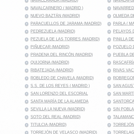
NAVACERRADA (MADRID)
NAVALAFU
NAVALCARNERO ( MADRID )
NAVARRED
NUEVO BAZTÁN (MADRID)
OLMEDA D
PARACUELLOS DE JARAMA (MADRID)
PARLA ( M
PEDREZUELA (MADRID)
PELAYOS D
PEZUELA DE LAS TORRES (MADRID)
PINILLA D
PIÑUECAR (MADRID)
POZUELO D
PRADENA DEL RINCÓN (MADRID)
PUEBLA DE
QUIJORNA (MADRID)
RASCAFRÍA
RIBATEJADA (MADRID)
RIVAS VAC
ROBLEDO DE CHAVELA (MADRID)
ROBREGOR
S.S. DE LOS REYES ( MADRID )
SAN AGUS
SAN LORENZO DEL ESCORIAL
SAN MARTÍ
SANTA MARÍA DE LA ALAMEDA
SANTORCA
SEVILLA LA NUEVA (MADRID)
SIN POBL
SOTO DEL REAL (MADRID)
TALAMANC
TITULCIA (MADRID)
TORREJÓN 
TORREJÓN DE VELASCO (MADRID)
TORRELAG