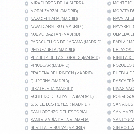
MIRAFLORES DE LA SIERRA
MONTEJO D
MORALZARZAL (MADRID)
MORATA DE
NAVACERRADA (MADRID)
NAVALAFU
NAVALCARNERO ( MADRID )
NAVARRED
NUEVO BAZTÁN (MADRID)
OLMEDA D
PARACUELLOS DE JARAMA (MADRID)
PARLA ( M
PEDREZUELA (MADRID)
PELAYOS D
PEZUELA DE LAS TORRES (MADRID)
PINILLA D
PIÑUECAR (MADRID)
POZUELO D
PRADENA DEL RINCÓN (MADRID)
PUEBLA DE
QUIJORNA (MADRID)
RASCAFRÍA
RIBATEJADA (MADRID)
RIVAS VAC
ROBLEDO DE CHAVELA (MADRID)
ROBREGOR
S.S. DE LOS REYES ( MADRID )
SAN AGUS
SAN LORENZO DEL ESCORIAL
SAN MARTÍ
SANTA MARÍA DE LA ALAMEDA
SANTORCA
SEVILLA LA NUEVA (MADRID)
SIN POBL