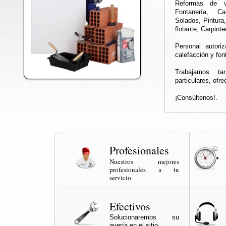
Reformas de v
Fontanería, Cal
Solados, Pintura,
flotante, Carpint
Personal autori
calefacción y fon
Trabajamos t
particulares, ofre
¡Consúltenos!.
Profesionales
Nuestros mejores
profesionales a tu
servicio
Efectivos
Solucionaremos su
avería en el sitio