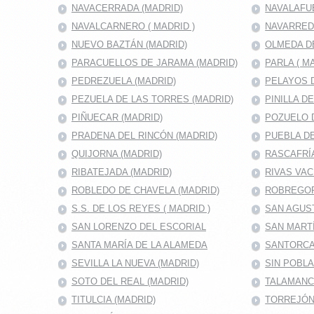
NAVACERRADA (MADRID)
NAVALAFU
NAVALCARNERO ( MADRID )
NAVARRED
NUEVO BAZTÁN (MADRID)
OLMEDA D
PARACUELLOS DE JARAMA (MADRID)
PARLA ( M
PEDREZUELA (MADRID)
PELAYOS D
PEZUELA DE LAS TORRES (MADRID)
PINILLA D
PIÑUECAR (MADRID)
POZUELO D
PRADENA DEL RINCÓN (MADRID)
PUEBLA DE
QUIJORNA (MADRID)
RASCAFRÍA
RIBATEJADA (MADRID)
RIVAS VAC
ROBLEDO DE CHAVELA (MADRID)
ROBREGOR
S.S. DE LOS REYES ( MADRID )
SAN AGUS
SAN LORENZO DEL ESCORIAL
SAN MARTÍ
SANTA MARÍA DE LA ALAMEDA
SANTORCA
SEVILLA LA NUEVA (MADRID)
SIN POBL
SOTO DEL REAL (MADRID)
TALAMANC
TITULCIA (MADRID)
TORREJÓN 