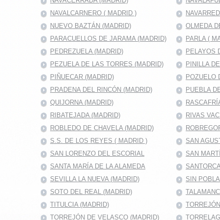
NAVACERRADA (MADRID)
NAVALAFU
NAVALCARNERO ( MADRID )
NAVARRED
NUEVO BAZTÁN (MADRID)
OLMEDA D
PARACUELLOS DE JARAMA (MADRID)
PARLA ( M
PEDREZUELA (MADRID)
PELAYOS D
PEZUELA DE LAS TORRES (MADRID)
PINILLA D
PIÑUECAR (MADRID)
POZUELO D
PRADENA DEL RINCÓN (MADRID)
PUEBLA DE
QUIJORNA (MADRID)
RASCAFRÍA
RIBATEJADA (MADRID)
RIVAS VAC
ROBLEDO DE CHAVELA (MADRID)
ROBREGOR
S.S. DE LOS REYES ( MADRID )
SAN AGUS
SAN LORENZO DEL ESCORIAL
SAN MARTÍ
SANTA MARÍA DE LA ALAMEDA
SANTORCA
SEVILLA LA NUEVA (MADRID)
SIN POBL
SOTO DEL REAL (MADRID)
TALAMANC
TITULCIA (MADRID)
TORREJÓN 
TORREJÓN DE VELASCO (MADRID)
TORRELAG