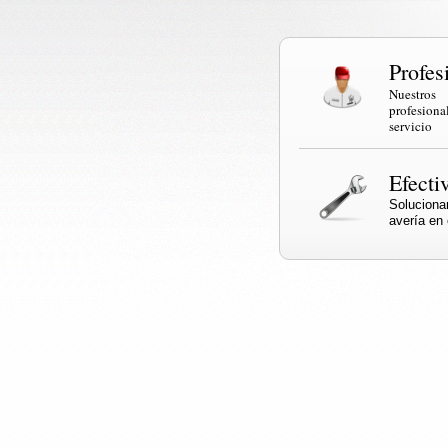
Profes
Nuestr
profesi
servicio
Efecti
Solucio
avería en e