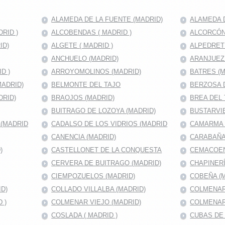
ALAMEDA DE LA FUENTE (MADRID)
ALAMEDA D
RID )
ALCOBENDAS ( MADRID )
ALCORCÓN 
ID)
ALGETE ( MADRID )
ALPEDRET
ANCHUELO (MADRID)
ARANJUEZ
D )
ARROYOMOLINOS (MADRID)
BATRES (M
MADRID)
BELMONTE DEL TAJO
BERZOSA 
DRID)
BRAOJOS (MADRID)
BREA DEL 
BUITRAGO DE LOZOYA (MADRID)
BUSTARVIE
A(MADRID
CADALSO DE LOS VIDRIOS (MADRID
CAMARMA 
CANENCIA (MADRID)
CARABAÑA
)
CASTELLONET DE LA CONQUESTA
CEMACOEN
CERVERA DE BUITRAGO (MADRID)
CHAPINERÍ
CIEMPOZUELOS (MADRID)
COBEÑA (
D)
COLLADO VILLALBA (MADRID)
COLMENAR
 )
COLMENAR VIEJO (MADRID)
COLMENAR
COSLADA ( MADRID )
CUBAS DE 