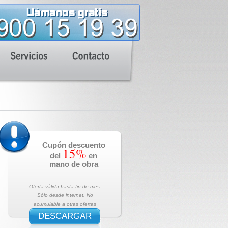
Cupón descuento
15%
del
en
mano de obra
Oferta válida hasta fin de mes.
Sólo desde internet. No
acumulable a otras ofertas
DESCARGAR