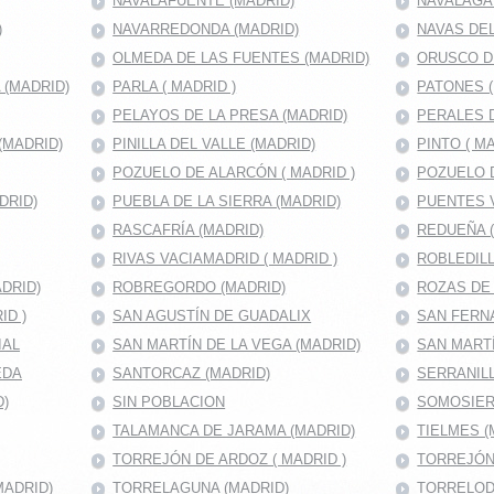
NAVALAFUENTE (MADRID)
NAVALAGA
)
NAVARREDONDA (MADRID)
NAVAS DEL
OLMEDA DE LAS FUENTES (MADRID)
ORUSCO D
(MADRID)
PARLA ( MADRID )
PATONES 
PELAYOS DE LA PRESA (MADRID)
PERALES D
(MADRID)
PINILLA DEL VALLE (MADRID)
PINTO ( MA
POZUELO DE ALARCÓN ( MADRID )
POZUELO D
DRID)
PUEBLA DE LA SIERRA (MADRID)
PUENTES V
RASCAFRÍA (MADRID)
REDUEÑA 
RIVAS VACIAMADRID ( MADRID )
ROBLEDILL
DRID)
ROBREGORDO (MADRID)
ROZAS DE
ID )
SAN AGUSTÍN DE GUADALIX
SAN FERNA
IAL
SAN MARTÍN DE LA VEGA (MADRID)
SAN MART
EDA
SANTORCAZ (MADRID)
SERRANILL
D)
SIN POBLACION
SOMOSIER
TALAMANCA DE JARAMA (MADRID)
TIELMES (
TORREJÓN DE ARDOZ ( MADRID )
TORREJÓN
MADRID)
TORRELAGUNA (MADRID)
TORRELOD