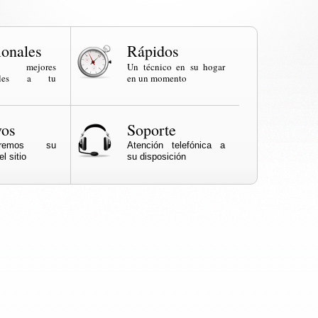
ionales
Rápidos
os mejores
Un técnico en su hogar
onales a tu
en un momento
vos
Soporte
naremos su
Atención telefónica a
l sitio
su disposición