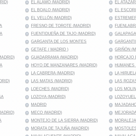
RID)
EL ALAMO (MADRID)
EL ATAZAR
EL BOALO (MADRID)
EL ESCORI
EL VELLÓN (MADRID)
ESTREMER
A
FRESNO DE TOROTE (MADRID)
FUENLABRA
MA
FUENTIDUEÑA DE TAJO (MADRID)
GALAPAGA
GARGANTA DE LOS MONTES
GARGANTI
GETAFE ( MADRID )
GRIÑÓN (M
MADRID)
GUADARRAMA (MADRID)
HORCAJO D
RA
HOYO DE MANZANARES (MADRID)
HUMANES 
LA CABRERA (MADRID)
LA HIRUEL
DRID)
LAS MATAS (MADRID)
LAS ROZAS
LOECHES (MADRID)
LOS MOLIN
SA
LOZOYA (MADRID)
LOZOYUEL
MADRID
MAJADAHON
ADRID)
MECO (MADRID)
MEJORADA
A
MONTEJO DE LA SIERRA (MADRID)
MORALEJA 
MORATA DE TAJUÑA (MADRID)
MOSTOLES 