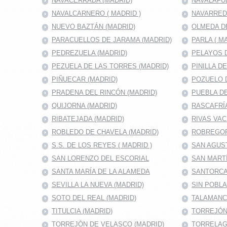
NAVACERRADA (MADRID)
NAVALAFU
NAVALCARNERO ( MADRID )
NAVARRED
NUEVO BAZTÁN (MADRID)
OLMEDA D
PARACUELLOS DE JARAMA (MADRID)
PARLA ( M
PEDREZUELA (MADRID)
PELAYOS D
PEZUELA DE LAS TORRES (MADRID)
PINILLA D
PIÑUECAR (MADRID)
POZUELO D
PRADENA DEL RINCÓN (MADRID)
PUEBLA DE
QUIJORNA (MADRID)
RASCAFRÍA
RIBATEJADA (MADRID)
RIVAS VAC
ROBLEDO DE CHAVELA (MADRID)
ROBREGOR
S.S. DE LOS REYES ( MADRID )
SAN AGUS
SAN LORENZO DEL ESCORIAL
SAN MARTÍ
SANTA MARÍA DE LA ALAMEDA
SANTORCA
SEVILLA LA NUEVA (MADRID)
SIN POBL
SOTO DEL REAL (MADRID)
TALAMANC
TITULCIA (MADRID)
TORREJÓN 
TORREJÓN DE VELASCO (MADRID)
TORRELAG