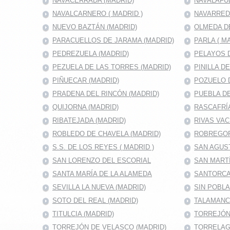
NAVACERRADA (MADRID)
NAVALAFU
NAVALCARNERO ( MADRID )
NAVARRED
NUEVO BAZTÁN (MADRID)
OLMEDA D
PARACUELLOS DE JARAMA (MADRID)
PARLA ( M
PEDREZUELA (MADRID)
PELAYOS D
PEZUELA DE LAS TORRES (MADRID)
PINILLA D
PIÑUECAR (MADRID)
POZUELO D
PRADENA DEL RINCÓN (MADRID)
PUEBLA DE
QUIJORNA (MADRID)
RASCAFRÍA
RIBATEJADA (MADRID)
RIVAS VAC
ROBLEDO DE CHAVELA (MADRID)
ROBREGOR
S.S. DE LOS REYES ( MADRID )
SAN AGUS
SAN LORENZO DEL ESCORIAL
SAN MARTÍ
SANTA MARÍA DE LA ALAMEDA
SANTORCA
SEVILLA LA NUEVA (MADRID)
SIN POBL
SOTO DEL REAL (MADRID)
TALAMANC
TITULCIA (MADRID)
TORREJÓN 
TORREJÓN DE VELASCO (MADRID)
TORRELAG