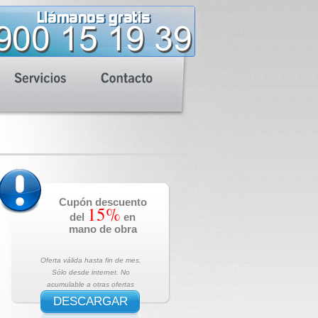
Cupón descuento
15%
del
en
mano de obra
Oferta válida hasta fin de mes.
Sólo desde internet. No
acumulable a otras ofertas
DESCARGAR