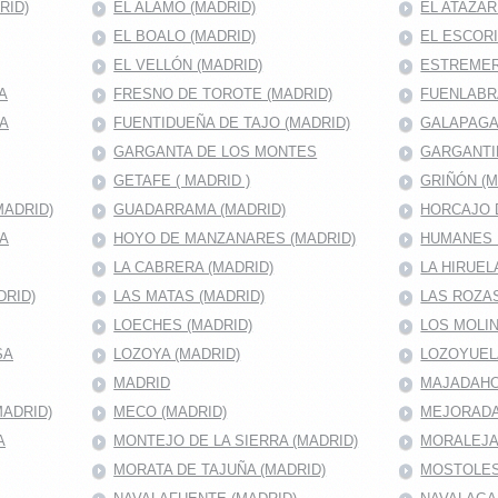
RID)
EL ALAMO (MADRID)
EL ATAZAR
EL BOALO (MADRID)
EL ESCORI
EL VELLÓN (MADRID)
ESTREMER
A
FRESNO DE TOROTE (MADRID)
FUENLABRA
MA
FUENTIDUEÑA DE TAJO (MADRID)
GALAPAGA
GARGANTA DE LOS MONTES
GARGANTI
GETAFE ( MADRID )
GRIÑÓN (M
MADRID)
GUADARRAMA (MADRID)
HORCAJO D
RA
HOYO DE MANZANARES (MADRID)
HUMANES 
LA CABRERA (MADRID)
LA HIRUEL
DRID)
LAS MATAS (MADRID)
LAS ROZAS
LOECHES (MADRID)
LOS MOLIN
SA
LOZOYA (MADRID)
LOZOYUEL
MADRID
MAJADAHON
ADRID)
MECO (MADRID)
MEJORADA
A
MONTEJO DE LA SIERRA (MADRID)
MORALEJA 
MORATA DE TAJUÑA (MADRID)
MOSTOLES 