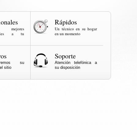
ionales
Rápidos
os mejores
Un técnico en su hogar
onales a tu
en un momento
vos
Soporte
naremos su
Atención telefónica a
l sitio
su disposición