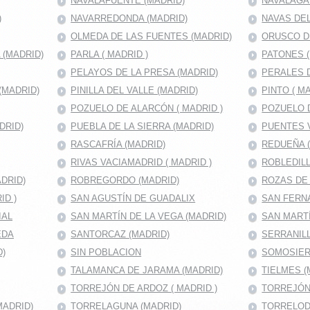
NAVALAFUENTE (MADRID)
NAVALAGA
)
NAVARREDONDA (MADRID)
NAVAS DEL
OLMEDA DE LAS FUENTES (MADRID)
ORUSCO D
(MADRID)
PARLA ( MADRID )
PATONES 
PELAYOS DE LA PRESA (MADRID)
PERALES D
(MADRID)
PINILLA DEL VALLE (MADRID)
PINTO ( MA
POZUELO DE ALARCÓN ( MADRID )
POZUELO D
DRID)
PUEBLA DE LA SIERRA (MADRID)
PUENTES V
RASCAFRÍA (MADRID)
REDUEÑA 
RIVAS VACIAMADRID ( MADRID )
ROBLEDILL
DRID)
ROBREGORDO (MADRID)
ROZAS DE
ID )
SAN AGUSTÍN DE GUADALIX
SAN FERNA
IAL
SAN MARTÍN DE LA VEGA (MADRID)
SAN MART
EDA
SANTORCAZ (MADRID)
SERRANILL
D)
SIN POBLACION
SOMOSIER
TALAMANCA DE JARAMA (MADRID)
TIELMES (
TORREJÓN DE ARDOZ ( MADRID )
TORREJÓN
MADRID)
TORRELAGUNA (MADRID)
TORRELOD