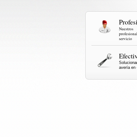
Profes
Nuestr
profesi
servicio
Efecti
Solucio
avería en e