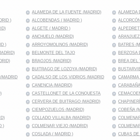
ALAMEDA DE LA FUENTE (MADRID)
ALAMEDA D
RID )
ALCOBENDAS ( MADRID )
ALCORCÓN 
ID)
ALGETE ( MADRID )
ALPEDRET
ANCHUELO (MADRID)
ARANJUEZ
D )
ARROYOMOLINOS (MADRID)
BATRES (M
MADRID)
BELMONTE DEL TAJO
BERZOSA 
DRID)
BRAOJOS (MADRID)
BREA DEL 
BUITRAGO DE LOZOYA (MADRID)
BUSTARVIE
A(MADRID
CADALSO DE LOS VIDRIOS (MADRID
CAMARMA 
CANENCIA (MADRID)
CARABAÑA
)
CASTELLONET DE LA CONQUESTA
CEMACOEN
CERVERA DE BUITRAGO (MADRID)
CHAPINERÍ
CIEMPOZUELOS (MADRID)
COBEÑA (
D)
COLLADO VILLALBA (MADRID)
COLMENAR
 )
COLMENAR VIEJO (MADRID)
COLMENAR
COSLADA ( MADRID )
CUBAS DE 