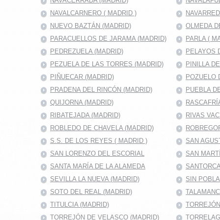
NAVACERRADA (MADRID)
NAVALAFU
NAVALCARNERO ( MADRID )
NAVARRED
NUEVO BAZTÁN (MADRID)
OLMEDA D
PARACUELLOS DE JARAMA (MADRID)
PARLA ( M
PEDREZUELA (MADRID)
PELAYOS D
PEZUELA DE LAS TORRES (MADRID)
PINILLA D
PIÑUECAR (MADRID)
POZUELO D
PRADENA DEL RINCÓN (MADRID)
PUEBLA DE
QUIJORNA (MADRID)
RASCAFRÍA
RIBATEJADA (MADRID)
RIVAS VAC
ROBLEDO DE CHAVELA (MADRID)
ROBREGOR
S.S. DE LOS REYES ( MADRID )
SAN AGUS
SAN LORENZO DEL ESCORIAL
SAN MARTÍ
SANTA MARÍA DE LA ALAMEDA
SANTORCA
SEVILLA LA NUEVA (MADRID)
SIN POBL
SOTO DEL REAL (MADRID)
TALAMANC
TITULCIA (MADRID)
TORREJÓN 
TORREJÓN DE VELASCO (MADRID)
TORRELAG