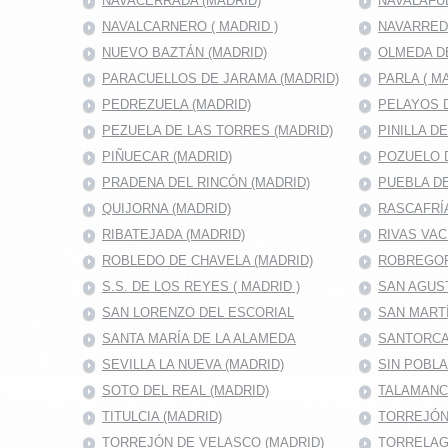
NAVACERRADA (MADRID)
NAVALAFU
NAVALCARNERO ( MADRID )
NAVARRED
NUEVO BAZTÁN (MADRID)
OLMEDA D
PARACUELLOS DE JARAMA (MADRID)
PARLA ( M
PEDREZUELA (MADRID)
PELAYOS D
PEZUELA DE LAS TORRES (MADRID)
PINILLA D
PIÑUECAR (MADRID)
POZUELO D
PRADENA DEL RINCÓN (MADRID)
PUEBLA DE
QUIJORNA (MADRID)
RASCAFRÍA
RIBATEJADA (MADRID)
RIVAS VAC
ROBLEDO DE CHAVELA (MADRID)
ROBREGOR
S.S. DE LOS REYES ( MADRID )
SAN AGUS
SAN LORENZO DEL ESCORIAL
SAN MARTÍ
SANTA MARÍA DE LA ALAMEDA
SANTORCA
SEVILLA LA NUEVA (MADRID)
SIN POBL
SOTO DEL REAL (MADRID)
TALAMANC
TITULCIA (MADRID)
TORREJÓN 
TORREJÓN DE VELASCO (MADRID)
TORRELAG