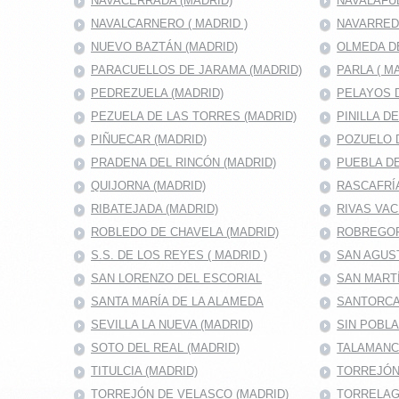
NAVACERRADA (MADRID)
NAVALAFU
NAVALCARNERO ( MADRID )
NAVARRED
NUEVO BAZTÁN (MADRID)
OLMEDA D
PARACUELLOS DE JARAMA (MADRID)
PARLA ( M
PEDREZUELA (MADRID)
PELAYOS D
PEZUELA DE LAS TORRES (MADRID)
PINILLA D
PIÑUECAR (MADRID)
POZUELO D
PRADENA DEL RINCÓN (MADRID)
PUEBLA DE
QUIJORNA (MADRID)
RASCAFRÍA
RIBATEJADA (MADRID)
RIVAS VAC
ROBLEDO DE CHAVELA (MADRID)
ROBREGOR
S.S. DE LOS REYES ( MADRID )
SAN AGUS
SAN LORENZO DEL ESCORIAL
SAN MARTÍ
SANTA MARÍA DE LA ALAMEDA
SANTORCA
SEVILLA LA NUEVA (MADRID)
SIN POBL
SOTO DEL REAL (MADRID)
TALAMANC
TITULCIA (MADRID)
TORREJÓN 
TORREJÓN DE VELASCO (MADRID)
TORRELAG