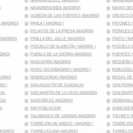
NAVALAFUENTE (MADRID)
NAVALAGA
)
NAVARREDONDA (MADRID)
NAVAS DEL
OLMEDA DE LAS FUENTES (MADRID)
ORUSCO D
(MADRID)
PARLA ( MADRID )
PATONES 
PELAYOS DE LA PRESA (MADRID)
PERALES D
(MADRID)
PINILLA DEL VALLE (MADRID)
PINTO ( MA
POZUELO DE ALARCÓN ( MADRID )
POZUELO D
DRID)
PUEBLA DE LA SIERRA (MADRID)
PUENTES V
RASCAFRÍA (MADRID)
REDUEÑA 
RIVAS VACIAMADRID ( MADRID )
ROBLEDILL
DRID)
ROBREGORDO (MADRID)
ROZAS DE
ID )
SAN AGUSTÍN DE GUADALIX
SAN FERNA
IAL
SAN MARTÍN DE LA VEGA (MADRID)
SAN MART
EDA
SANTORCAZ (MADRID)
SERRANILL
D)
SIN POBLACION
SOMOSIER
TALAMANCA DE JARAMA (MADRID)
TIELMES (
TORREJÓN DE ARDOZ ( MADRID )
TORREJÓN
MADRID)
TORRELAGUNA (MADRID)
TORRELOD