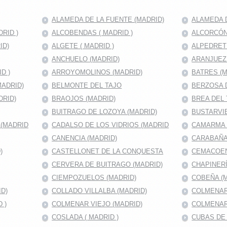
ALAMEDA DE LA FUENTE (MADRID)
ALAMEDA D
RID )
ALCOBENDAS ( MADRID )
ALCORCÓN 
ID)
ALGETE ( MADRID )
ALPEDRET
ANCHUELO (MADRID)
ARANJUEZ
D )
ARROYOMOLINOS (MADRID)
BATRES (M
MADRID)
BELMONTE DEL TAJO
BERZOSA 
DRID)
BRAOJOS (MADRID)
BREA DEL 
BUITRAGO DE LOZOYA (MADRID)
BUSTARVIE
A(MADRID
CADALSO DE LOS VIDRIOS (MADRID
CAMARMA 
CANENCIA (MADRID)
CARABAÑA
)
CASTELLONET DE LA CONQUESTA
CEMACOEN
CERVERA DE BUITRAGO (MADRID)
CHAPINERÍ
CIEMPOZUELOS (MADRID)
COBEÑA (
D)
COLLADO VILLALBA (MADRID)
COLMENAR
 )
COLMENAR VIEJO (MADRID)
COLMENAR
COSLADA ( MADRID )
CUBAS DE 