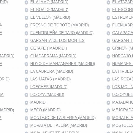
RID)
EL ALAMO (MADRID)
EL ATAZAR
EL BOALO (MADRID)
EL ESCORI
EL VELLÓN (MADRID)
ESTREMER
A
FRESNO DE TOROTE (MADRID)
FUENLABRA
MA
FUENTIDUEÑA DE TAJO (MADRID)
GALAPAGA
GARGANTA DE LOS MONTES
GARGANTI
GETAFE ( MADRID )
GRIÑÓN (M
MADRID)
GUADARRAMA (MADRID)
HORCAJO D
RA
HOYO DE MANZANARES (MADRID)
HUMANES 
LA CABRERA (MADRID)
LA HIRUEL
DRID)
LAS MATAS (MADRID)
LAS ROZAS
LOECHES (MADRID)
LOS MOLIN
SA
LOZOYA (MADRID)
LOZOYUEL
MADRID
MAJADAHON
ADRID)
MECO (MADRID)
MEJORADA
A
MONTEJO DE LA SIERRA (MADRID)
MORALEJA 
MORATA DE TAJUÑA (MADRID)
MOSTOLES 