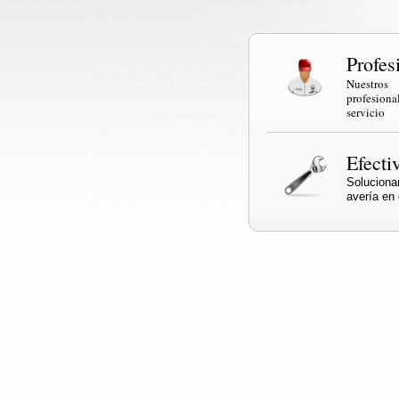
Profes
Nuestr
profesi
servicio
Efecti
Solucio
avería en e