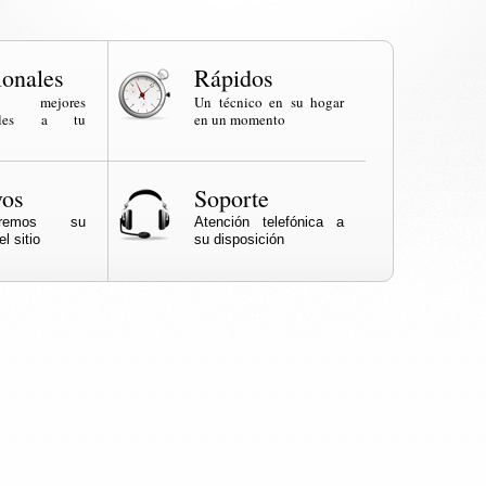
ionales
Rápidos
os mejores
Un técnico en su hogar
onales a tu
en un momento
vos
Soporte
naremos su
Atención telefónica a
l sitio
su disposición