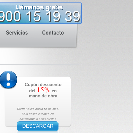
Cupón descuento
15%
del
en
mano de obra
Oferta válida hasta fin de mes.
Sólo desde internet. No
acumulable a otras ofertas
DESCARGAR