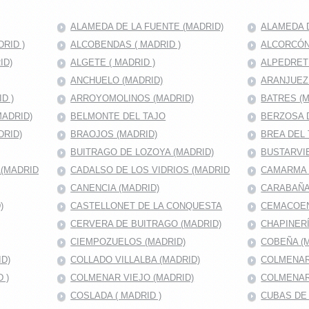
ALAMEDA DE LA FUENTE (MADRID)
ALAMEDA D
RID )
ALCOBENDAS ( MADRID )
ALCORCÓN 
ID)
ALGETE ( MADRID )
ALPEDRET
ANCHUELO (MADRID)
ARANJUEZ
D )
ARROYOMOLINOS (MADRID)
BATRES (M
MADRID)
BELMONTE DEL TAJO
BERZOSA 
DRID)
BRAOJOS (MADRID)
BREA DEL 
BUITRAGO DE LOZOYA (MADRID)
BUSTARVIE
A(MADRID
CADALSO DE LOS VIDRIOS (MADRID
CAMARMA 
CANENCIA (MADRID)
CARABAÑA
)
CASTELLONET DE LA CONQUESTA
CEMACOEN
CERVERA DE BUITRAGO (MADRID)
CHAPINERÍ
CIEMPOZUELOS (MADRID)
COBEÑA (
D)
COLLADO VILLALBA (MADRID)
COLMENAR
 )
COLMENAR VIEJO (MADRID)
COLMENAR
COSLADA ( MADRID )
CUBAS DE 