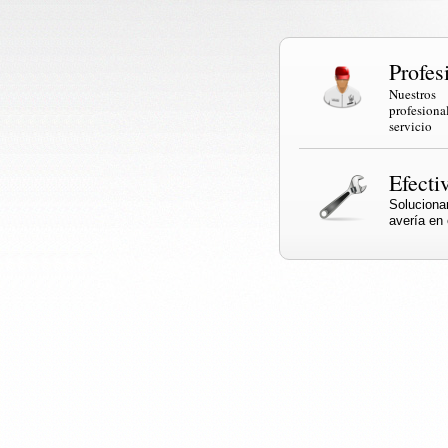
Profes
Nuestr
profesi
servicio
Efecti
Solucio
avería en e