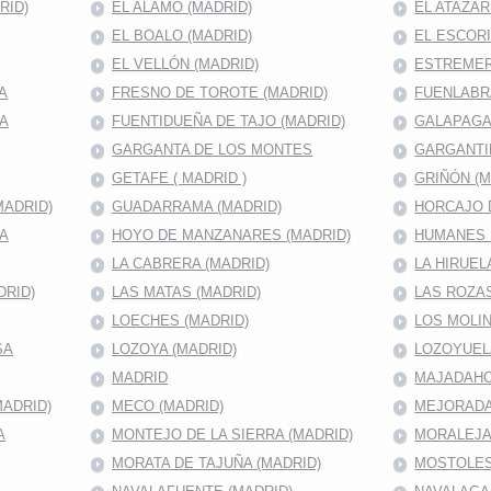
RID)
EL ALAMO (MADRID)
EL ATAZAR
EL BOALO (MADRID)
EL ESCORI
EL VELLÓN (MADRID)
ESTREMER
A
FRESNO DE TOROTE (MADRID)
FUENLABRA
MA
FUENTIDUEÑA DE TAJO (MADRID)
GALAPAGA
GARGANTA DE LOS MONTES
GARGANTI
GETAFE ( MADRID )
GRIÑÓN (M
MADRID)
GUADARRAMA (MADRID)
HORCAJO D
RA
HOYO DE MANZANARES (MADRID)
HUMANES 
LA CABRERA (MADRID)
LA HIRUEL
DRID)
LAS MATAS (MADRID)
LAS ROZAS
LOECHES (MADRID)
LOS MOLIN
SA
LOZOYA (MADRID)
LOZOYUEL
MADRID
MAJADAHON
ADRID)
MECO (MADRID)
MEJORADA
A
MONTEJO DE LA SIERRA (MADRID)
MORALEJA 
MORATA DE TAJUÑA (MADRID)
MOSTOLES 