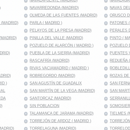
NAVALAFUENTE (MADRID)
NAVALAGA
)
NAVARREDONDA (MADRID)
NAVAS DEL
OLMEDA DE LAS FUENTES (MADRID)
ORUSCO D
(MADRID)
PARLA ( MADRID )
PATONES 
PELAYOS DE LA PRESA (MADRID)
PERALES D
(MADRID)
PINILLA DEL VALLE (MADRID)
PINTO ( MA
POZUELO DE ALARCÓN ( MADRID )
POZUELO D
DRID)
PUEBLA DE LA SIERRA (MADRID)
PUENTES V
RASCAFRÍA (MADRID)
REDUEÑA 
RIVAS VACIAMADRID ( MADRID )
ROBLEDILL
DRID)
ROBREGORDO (MADRID)
ROZAS DE
ID )
SAN AGUSTÍN DE GUADALIX
SAN FERNA
IAL
SAN MARTÍN DE LA VEGA (MADRID)
SAN MART
EDA
SANTORCAZ (MADRID)
SERRANILL
D)
SIN POBLACION
SOMOSIER
TALAMANCA DE JARAMA (MADRID)
TIELMES (
TORREJÓN DE ARDOZ ( MADRID )
TORREJÓN
MADRID)
TORRELAGUNA (MADRID)
TORRELOD