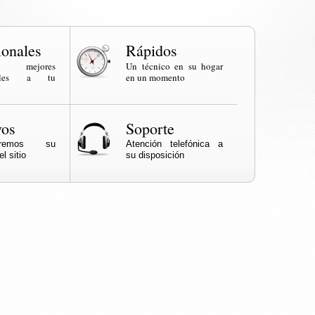
ionales
Rápidos
os mejores
Un técnico en su hogar
onales a tu
en un momento
vos
Soporte
naremos su
Atención telefónica a
l sitio
su disposición