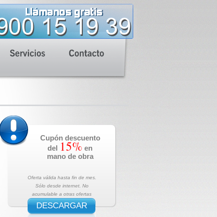
Cupón descuento
15%
del
en
mano de obra
Oferta válida hasta fin de mes.
Sólo desde internet. No
acumulable a otras ofertas
DESCARGAR