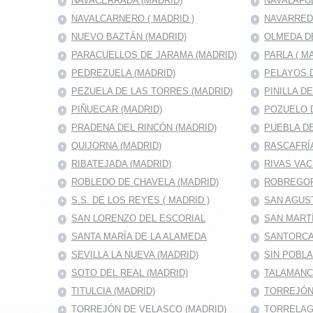
NAVACERRADA (MADRID)
NAVALAFU
NAVALCARNERO ( MADRID )
NAVARRED
NUEVO BAZTÁN (MADRID)
OLMEDA D
PARACUELLOS DE JARAMA (MADRID)
PARLA ( M
PEDREZUELA (MADRID)
PELAYOS D
PEZUELA DE LAS TORRES (MADRID)
PINILLA D
PIÑUECAR (MADRID)
POZUELO D
PRADENA DEL RINCÓN (MADRID)
PUEBLA DE
QUIJORNA (MADRID)
RASCAFRÍA
RIBATEJADA (MADRID)
RIVAS VAC
ROBLEDO DE CHAVELA (MADRID)
ROBREGOR
S.S. DE LOS REYES ( MADRID )
SAN AGUS
SAN LORENZO DEL ESCORIAL
SAN MARTÍ
SANTA MARÍA DE LA ALAMEDA
SANTORCA
SEVILLA LA NUEVA (MADRID)
SIN POBL
SOTO DEL REAL (MADRID)
TALAMANC
TITULCIA (MADRID)
TORREJÓN 
TORREJÓN DE VELASCO (MADRID)
TORRELAG