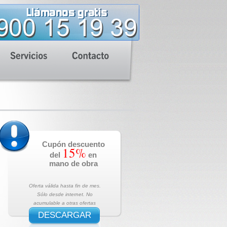
Cupón descuento
15%
del
en
mano de obra
Oferta válida hasta fin de mes.
Sólo desde internet. No
acumulable a otras ofertas
DESCARGAR