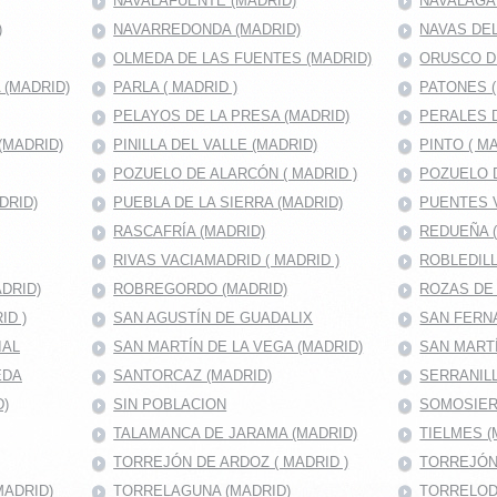
NAVALAFUENTE (MADRID)
NAVALAGA
)
NAVARREDONDA (MADRID)
NAVAS DEL
OLMEDA DE LAS FUENTES (MADRID)
ORUSCO D
(MADRID)
PARLA ( MADRID )
PATONES 
PELAYOS DE LA PRESA (MADRID)
PERALES D
(MADRID)
PINILLA DEL VALLE (MADRID)
PINTO ( MA
POZUELO DE ALARCÓN ( MADRID )
POZUELO D
DRID)
PUEBLA DE LA SIERRA (MADRID)
PUENTES V
RASCAFRÍA (MADRID)
REDUEÑA 
RIVAS VACIAMADRID ( MADRID )
ROBLEDILL
DRID)
ROBREGORDO (MADRID)
ROZAS DE
ID )
SAN AGUSTÍN DE GUADALIX
SAN FERNA
IAL
SAN MARTÍN DE LA VEGA (MADRID)
SAN MART
EDA
SANTORCAZ (MADRID)
SERRANILL
D)
SIN POBLACION
SOMOSIER
TALAMANCA DE JARAMA (MADRID)
TIELMES (
TORREJÓN DE ARDOZ ( MADRID )
TORREJÓN
MADRID)
TORRELAGUNA (MADRID)
TORRELOD