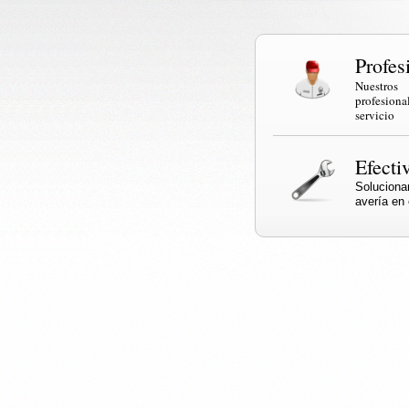
Profes
Nuestr
profesi
servicio
Efecti
Solucio
avería en e