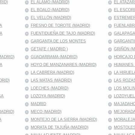
RID)
EL ALAMO (MADRID)
EL ATAZAR
EL BOALO (MADRID)
EL ESCORI
EL VELLÓN (MADRID)
ESTREMER
A
FRESNO DE TOROTE (MADRID)
FUENLABRA
MA
FUENTIDUEÑA DE TAJO (MADRID)
GALAPAGA
GARGANTA DE LOS MONTES
GARGANTI
GETAFE ( MADRID )
GRIÑÓN (M
MADRID)
GUADARRAMA (MADRID)
HORCAJO D
RA
HOYO DE MANZANARES (MADRID)
HUMANES 
LA CABRERA (MADRID)
LA HIRUEL
DRID)
LAS MATAS (MADRID)
LAS ROZAS
LOECHES (MADRID)
LOS MOLIN
SA
LOZOYA (MADRID)
LOZOYUEL
MADRID
MAJADAHON
ADRID)
MECO (MADRID)
MEJORADA
A
MONTEJO DE LA SIERRA (MADRID)
MORALEJA 
MORATA DE TAJUÑA (MADRID)
MOSTOLES 