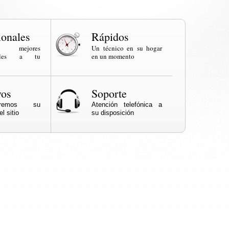
ionales
Rápidos
os mejores
Un técnico en su hogar
onales a tu
en un momento
vos
Soporte
naremos su
Atención telefónica a
l sitio
su disposición