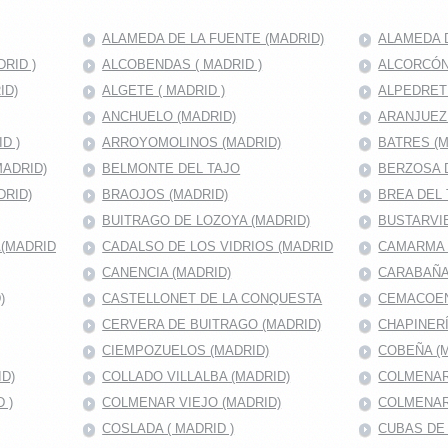
ALAMEDA DE LA FUENTE (MADRID)
ALAMEDA D
RID )
ALCOBENDAS ( MADRID )
ALCORCÓN 
ID)
ALGETE ( MADRID )
ALPEDRET
ANCHUELO (MADRID)
ARANJUEZ
D )
ARROYOMOLINOS (MADRID)
BATRES (M
MADRID)
BELMONTE DEL TAJO
BERZOSA 
DRID)
BRAOJOS (MADRID)
BREA DEL 
BUITRAGO DE LOZOYA (MADRID)
BUSTARVIE
A(MADRID
CADALSO DE LOS VIDRIOS (MADRID
CAMARMA 
CANENCIA (MADRID)
CARABAÑA
)
CASTELLONET DE LA CONQUESTA
CEMACOEN
CERVERA DE BUITRAGO (MADRID)
CHAPINERÍ
CIEMPOZUELOS (MADRID)
COBEÑA (
D)
COLLADO VILLALBA (MADRID)
COLMENAR
 )
COLMENAR VIEJO (MADRID)
COLMENAR
COSLADA ( MADRID )
CUBAS DE 